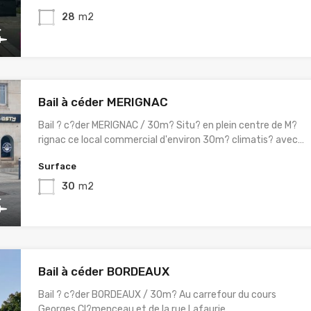
28
m2
Bail à céder MERIGNAC
Bail ? c?der MERIGNAC / 30m? Situ? en plein centre de M?
rignac ce local commercial d'environ 30m? climatis? avec…
Surface
30
m2
Bail à céder BORDEAUX
Bail ? c?der BORDEAUX / 30m? Au carrefour du cours
Georges Cl?menceau et de la rue Lafaurie