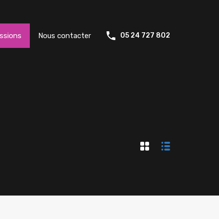
ssions
Nous contacter
05 24 727 802