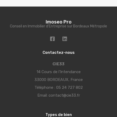
Imoseo Pro
Conseil en Immobilier d'Entreprise sur Bordeaux Métropole
Contactez-nous
CIE33
14 Cours de l’Intendance
33000 BORDEAUX, France
Téléphone :
05 24 727 802
Email:
contact@cie33.fr
Types de bien