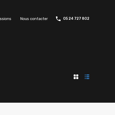
ssions
Nous contacter
05 24 727 802