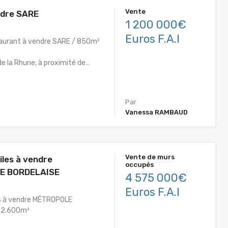
Vente
ndre SARE
1 200 000€
Euros F.A.I
taurant à vendre SARE / 850m²
de la Rhune, à proximité de…
Par
Vanessa RAMBAUD
Vente de murs
iles à vendre
occupés
E BORDELAISE
4 575 000€
Euros F.A.I
es à vendre MÉTROPOLE
 2.600m²