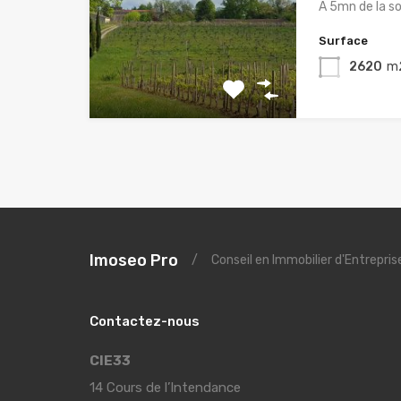
A 5mn de la so
Surface
2620
m
Imoseo Pro
/
Conseil en Immobilier d'Entrepri
Contactez-nous
CIE33
14 Cours de l’Intendance