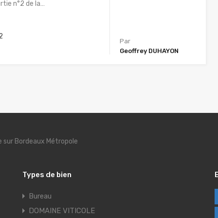
rtie n°2 de la…
2
Par
Geoffrey DUHAYON
se sur Bordeaux Métropole
Types de bien
Bureau
DOMAINE VITICOLE