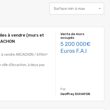
Surface min à max
Vente de murs
iles à vendre (murs et
occupés
RCACHON
5 200 000€
Euros F.A.I
es à vendre ARCACHON / 695m²
e ville d'Arcachon, à deux pas
Par
Geoffrey DUHAYON