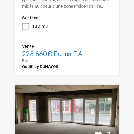
Quartier BRAZZA, au 1er ?tage d'un immeuble
mixte au coeur d'une zone r?sidentiel, ce…
Surface
102
m2
Vente
228 660€ Euros F.A.I
Par
Geoffrey DUHAYON