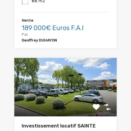
86
m2
Vente
189 000€ Euros F.A.I
Par
Geoffrey DUHAYON
Investissement locatif SAINTE