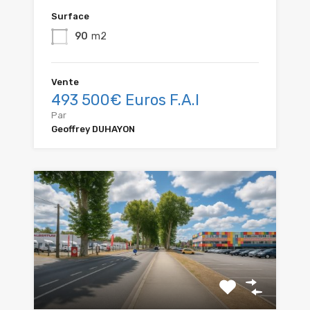
Surface
90
m2
Vente
493 500€ Euros F.A.I
Par
Geoffrey DUHAYON