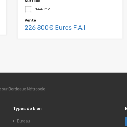
Surface
144
m2
Vente
226 800€ Euros F.A.I
se sur Bordeaux Métropole
Types de bien
Bureau