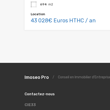
694
m2
Location
43 028€ Euros HTHC / an
Imoseo Pro
/
Conseil en Immobilier d'Entrepri
Contactez-nous
CIE33