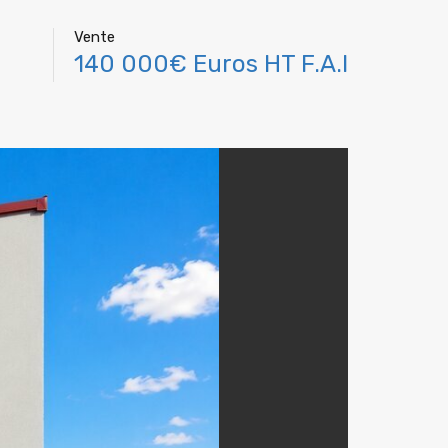
Vente
140 000€ Euros HT F.A.I