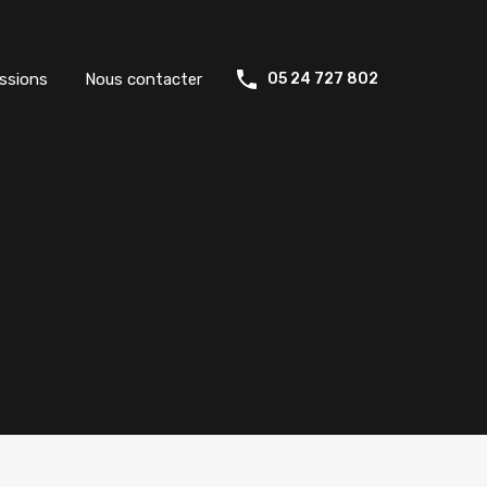
ssions
Nous contacter
05 24 727 802