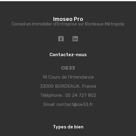
Imoseo Pro
Conseil en Immobilier d'Entreprise sur Bordeaux Métropole
Contactez-nous
CIE33
14 Cours de l’Intendance
33000 BORDEAUX, France
Téléphone :
05 24 727 802
Email:
contact@cie33.fr
Types de bien