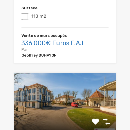
Surface
110
m2
Vente de murs occupés
336 000€ Euros F.A.I
Par
Geoffrey DUHAYON