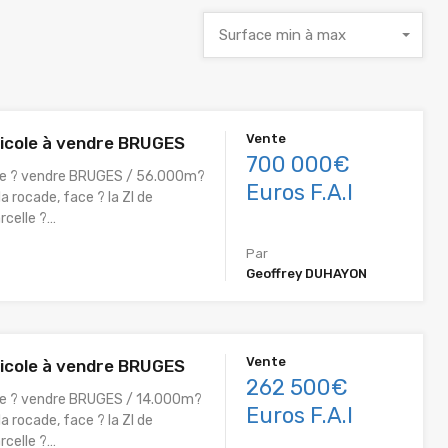
Surface min à max
Vente
ricole à vendre BRUGES
700 000€
ole ? vendre BRUGES / 56.000m?
Euros F.A.I
la rocade, face ? la ZI de
rcelle ?…
Par
Geoffrey DUHAYON
Vente
ricole à vendre BRUGES
262 500€
ole ? vendre BRUGES / 14.000m?
Euros F.A.I
la rocade, face ? la ZI de
rcelle ?…