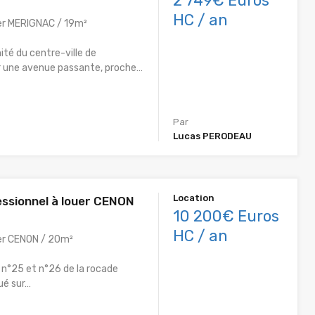
2 749€ Euros
HC / an
er MERIGNAC / 19m²
ité du centre-ville de
 une avenue passante, proche…
Par
Lucas PERODEAU
Location
essionnel à louer CENON
10 200€ Euros
HC / an
er CENON / 20m²
e n°25 et n°26 de la rocade
tué sur…