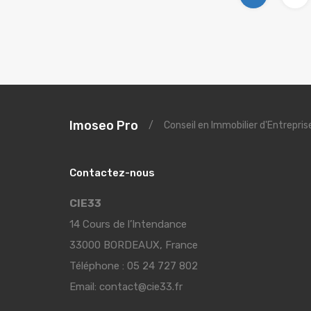
Imoseo Pro
/
Conseil en Immobilier d'Entrepri
Contactez-nous
CIE33
14 Cours de l’Intendance
33000 BORDEAUX, France
Téléphone :
05 24 727 802
Email:
contact@cie33.fr