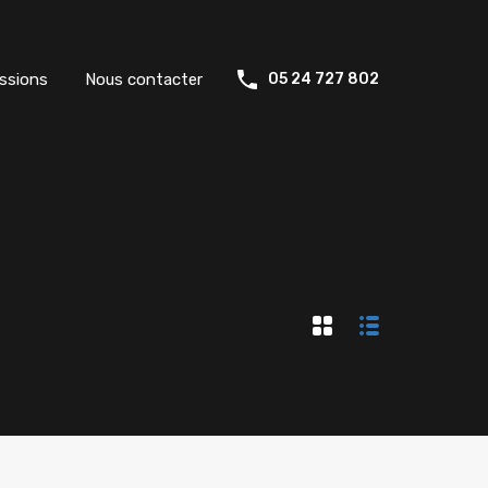
ssions
Nous contacter
05 24 727 802