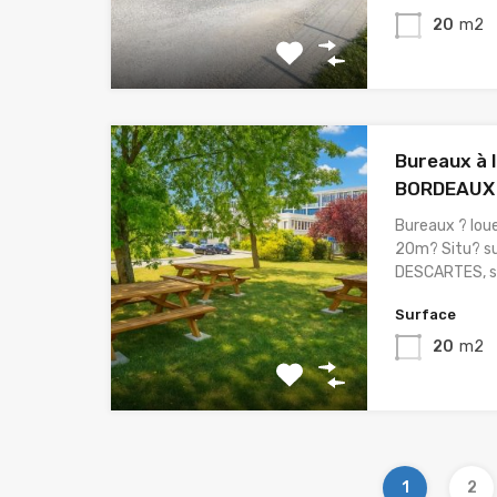
20
m2
Bureaux à 
BORDEAUX
Bureaux ? lo
20m? Situ? sur
DESCARTES, su
Surface
20
m2
1
2