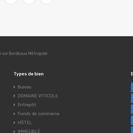
se sur Bordeaux Métropole
Types de bien
Bureau
DOMAINE VITICOLE
Entrepôt
Fonds de commerce
HÔTEL
IMMEUBLE