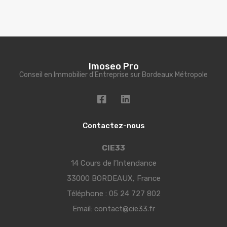
Imoseo Pro
Conseil en Immobilier d'Entreprise sur Bordeaux Métropole
Contactez-nous
CIE33
14 Cours de l’Intendance
33000 BORDEAUX, France
Téléphone :
05 24 727 802
Email:
contact@cie33.fr