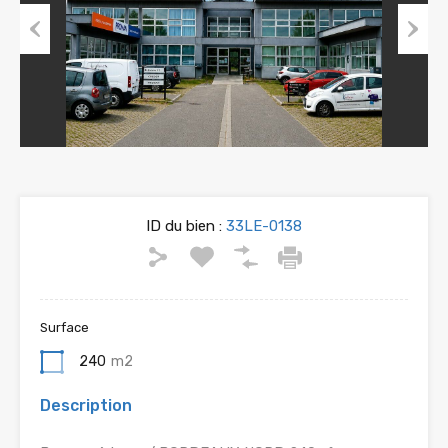
Previous
Next
ID du bien :
33LE-0138
Surface
240
m2
Description