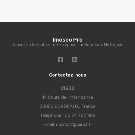
Imoseo Pro
Conseil en Immobilier d'Entreprise sur Bordeaux Métropole
Contactez-nous
CIE33
14 Cours de l’Intendance
33000 BORDEAUX, France
Téléphone :
05 24 727 802
Email:
contact@cie33.fr