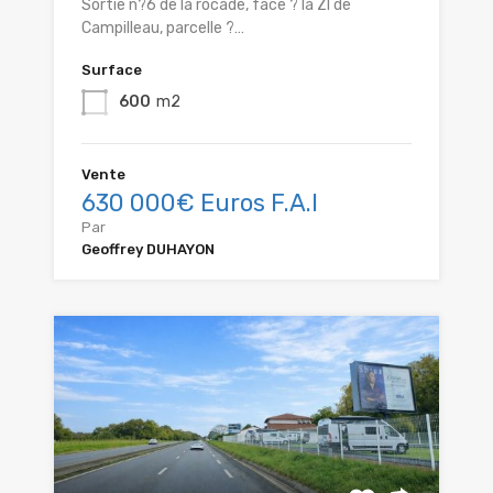
Sortie n?6 de la rocade, face ? la ZI de
Campilleau, parcelle ?…
Surface
600
m2
Vente
630 000€ Euros F.A.I
Par
Geoffrey DUHAYON