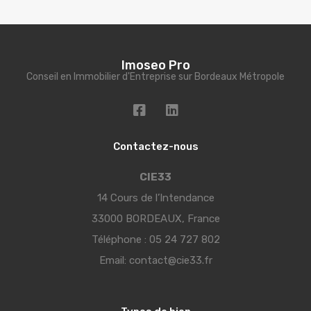
Imoseo Pro
Conseil en Immobilier d'Entreprise sur Bordeaux Métropole
Contactez-nous
CIE33
14 Cours de l’Intendance
33000 BORDEAUX, France
Téléphone :
05 24 727 802
Email:
contact@cie33.fr