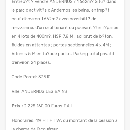
Entrep?t ? vendre ANDERNOS / 1.662m? Situ? dans
le parc d’activit?s d’Andernos les bains, entrep?t
neuf d’environ 1.662m? avec possibilit? de
mezzanine, d’un seul tenant ou pouvant ?tre r?partie
en 4 lots de 400m?. HSP 7.8 M ; sol brut de b?ton,
fluides en attentes ; portes sectionnelles 4 x 4M ;
Vitrines 5 M en fa?ade par lot. Parking total privatif
d’environ 24 places.
Code Postal: 33510
Ville: ANDERNOS LES BAINS
Prix :
3 228 160,00 Euros F.A.I
Honoraires: 4% HT + TVA du montant de la cession à
la charge de l’acquéreur