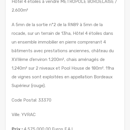
Hôtel 4 étoiles à vendre MÉTROPOLE BORDELAISE /
2.600m²
A 5mn de la sortie n°2 de la RN89 à 5mn de la
rocade, sur un terrain de 13ha, Hôtel 4 étoiles dans
un ensemble immobilier en pierre comprenant 4
bâtiments avec prestations anciennes, château du
XVIIème d’environ 1.200m², chais aménagés de
1.240m² sur 2 niveaux et Pool House de 180m². 11ha
de vignes sont exploitées en appellation Bordeaux
Supérieur (rouge).
Code Postal: 33370
Ville: YVRAC
Prix :
4 575 000,00 Euros F.A.I