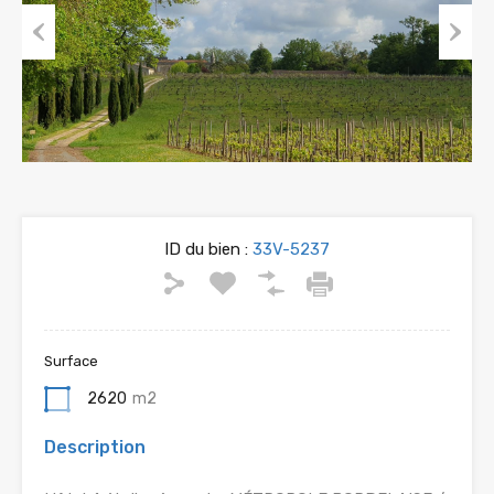
Previous
Next
ID du bien :
33V-5237
Surface
2620
m2
Description