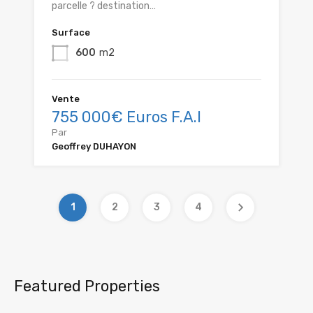
parcelle ? destination…
Surface
600
m2
Vente
755 000€ Euros F.A.I
Par
Geoffrey DUHAYON
1
2
3
4
Featured Properties