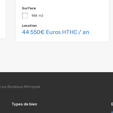
Surface
165
m2
Location
44 550€ Euros HTHC / an
se sur Bordeaux Métropole
Types de bien