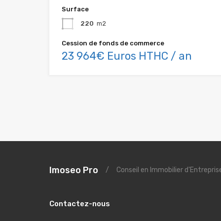
Surface
220
m2
Cession de fonds de commerce
23 964€ Euros HTHC / an
Imoseo Pro
/
Conseil en Immobilier d'Entrepri
Contactez-nous