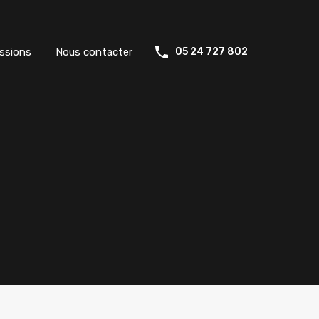
ssions
Nous contacter
05 24 727 802