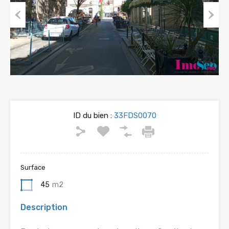
Previous
Next
ID du bien :
33FDS0070
Surface
45
m2
Description