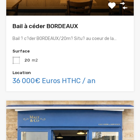
Bail à céder BORDEAUX
Bail ? c?der BORDEAUX/20m? Situ? au coeur de la…
Surface
20
m2
Location
36 000€ Euros HTHC / an