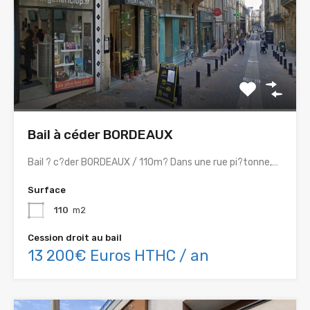
Bail à céder BORDEAUX
Bail ? c?der BORDEAUX / 110m? Dans une rue pi?tonne,…
Surface
110
m2
Cession droit au bail
13 200€ Euros HTHC / an