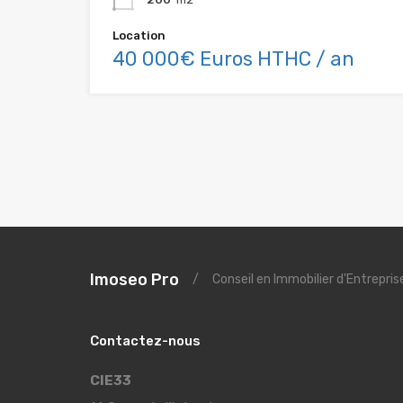
Location
40 000€ Euros HTHC / an
Imoseo Pro
/
Conseil en Immobilier d'Entrepri
Contactez-nous
CIE33