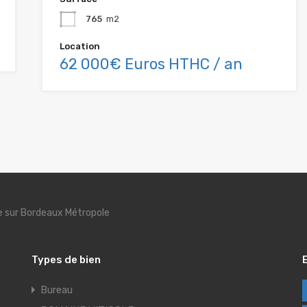
765
m2
Location
62 000€ Euros HTHC / an
se sur Bordeaux Métropole
Types de bien
Bureau