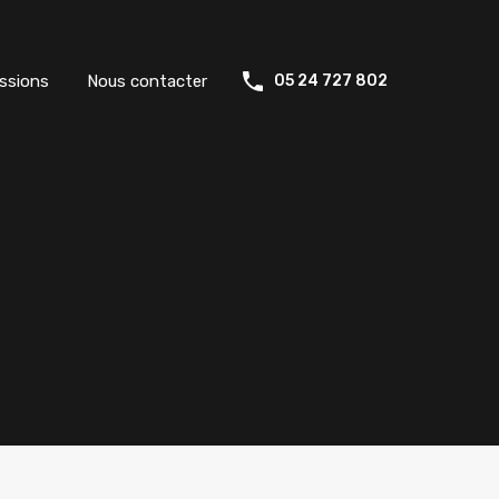
ssions
Nous contacter
05 24 727 802