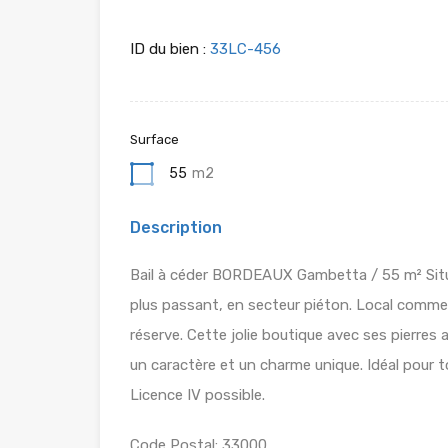
ID du bien :
33LC-456
Surface
55
m2
Description
Bail à céder BORDEAUX Gambetta / 55 m² Situ
plus passant, en secteur piéton. Local commer
réserve. Cette jolie boutique avec ses pierres
un caractère et un charme unique. Idéal pour t
Licence IV possible.
Code Postal: 33000