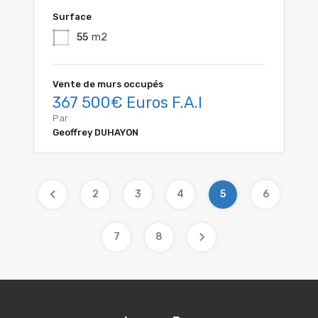
Surface
55
m2
Vente de murs occupés
367 500€ Euros F.A.I
Par
Geoffrey DUHAYON
2
3
4
5
6
7
8