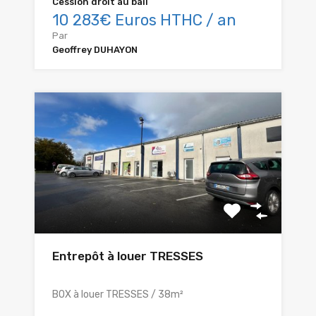
Cession droit au bail
10 283€ Euros HTHC / an
Par
Geoffrey DUHAYON
Entrepôt à louer TRESSES
BOX à louer TRESSES / 38m²