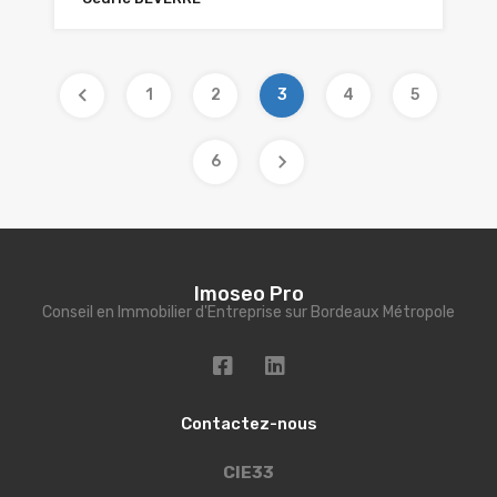
1
2
3
4
5
6
Imoseo Pro
Conseil en Immobilier d'Entreprise sur Bordeaux Métropole
Contactez-nous
CIE33