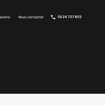
ssions
Nous contacter
05 24 727 802