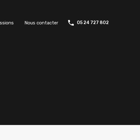
ssions
Nous contacter
05 24 727 802