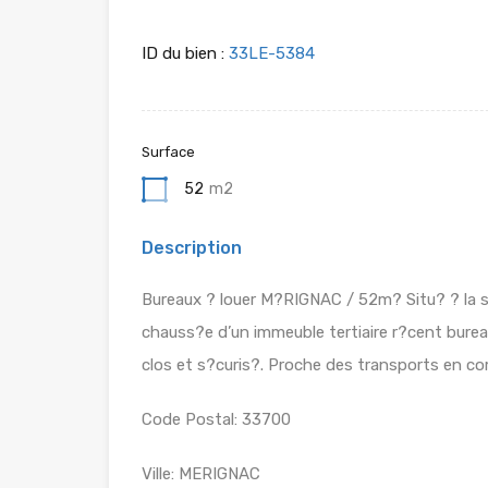
ID du bien :
33LE-5384
Surface
52
m2
Description
Bureaux ? louer M?RIGNAC / 52m? Situ? ? la so
chauss?e d’un immeuble tertiaire r?cent bureau
clos et s?curis?. Proche des transports en 
Code Postal: 33700
Ville: MERIGNAC