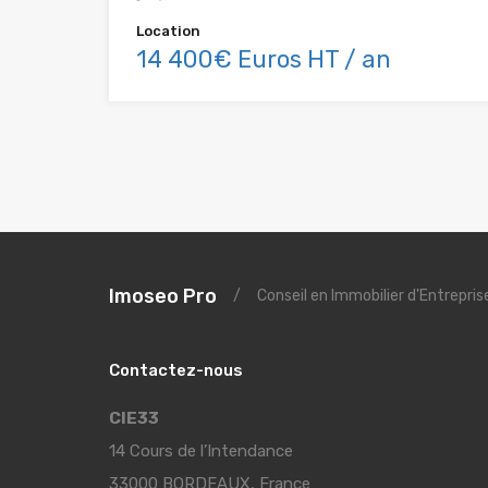
Location
14 400€ Euros HT / an
Imoseo Pro
/
Conseil en Immobilier d'Entrepri
Contactez-nous
CIE33
14 Cours de l’Intendance
33000 BORDEAUX, France