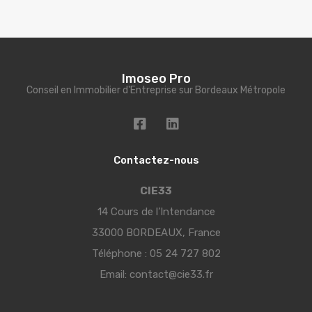
Imoseo Pro
Conseil en Immobilier d'Entreprise sur Bordeaux Métropole
Contactez-nous
CIE33
14 Cours de l’Intendance
33000 BORDEAUX, France
Téléphone :
05 24 727 802
Email:
contact@cie33.fr