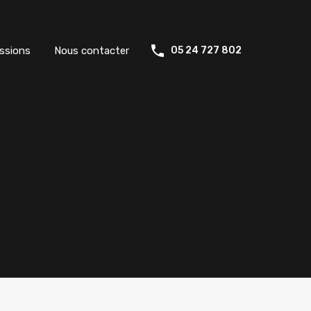
ssions
Nous contacter
05 24 727 802