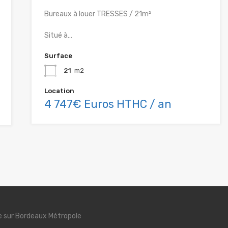
Bureaux à louer TRESSES / 21m²
Situé à…
Surface
21
m2
Location
4 747€ Euros HTHC / an
se sur Bordeaux Métropole