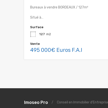
Bureaux à vendre BORDEAUX / 127m²
Situé à…
Surface
127
m2
Vente
495 000€ Euros F.A.I
Imoseo Pro
/
Conseil en Immobilier d'Entrepri