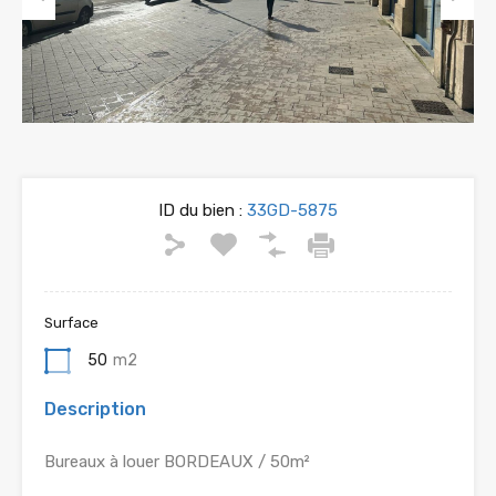
Previous
Next
ID du bien :
33GD-5875
Surface
50
m2
Description
Bureaux à louer BORDEAUX / 50m²