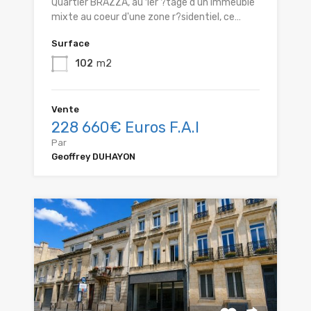
Quartier BRAZZA, au 1er ?tage d'un immeuble
mixte au coeur d'une zone r?sidentiel, ce…
Surface
102
m2
Vente
228 660€ Euros F.A.I
Par
Geoffrey DUHAYON