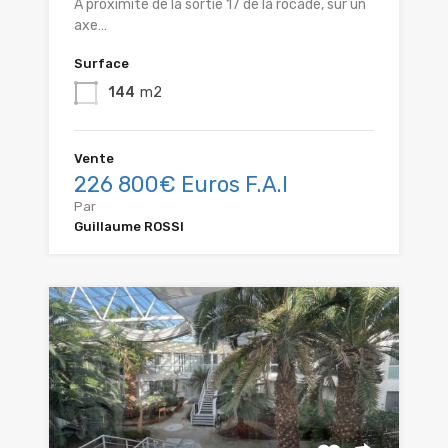
A proximité de la sortie 17 de la rocade, sur un
axe…
Surface
144
m2
Vente
226 800€ Euros F.A.I
Par
Guillaume ROSSI