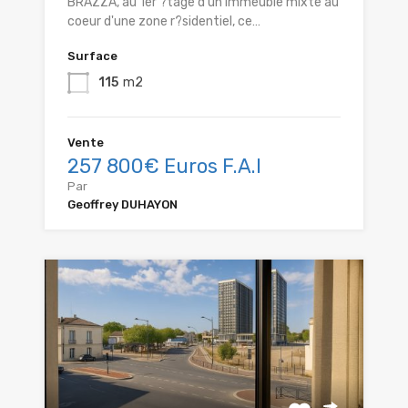
BRAZZA, au 1er ?tage d'un immeuble mixte au
coeur d'une zone r?sidentiel, ce…
Surface
115
m2
Vente
257 800€ Euros F.A.I
Par
Geoffrey DUHAYON