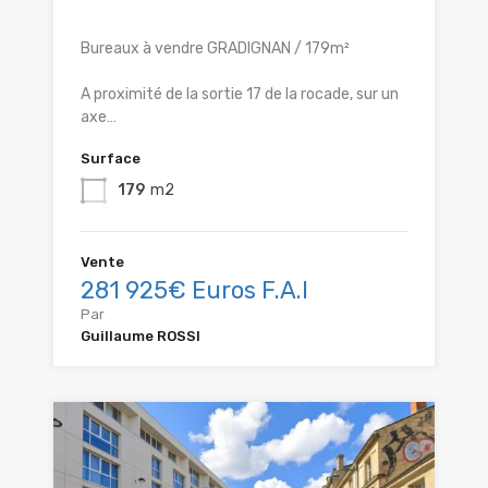
Bureaux à vendre GRADIGNAN / 179m²
A proximité de la sortie 17 de la rocade, sur un
axe…
Surface
179
m2
Vente
281 925€ Euros F.A.I
Par
Guillaume ROSSI