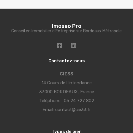
Imoseo Pro
Conseil en Immobilier d'Entreprise sur Bordeaux Métropole
Contactez-nous
CIE33
14 Cours de l’Intendance
33000 BORDEAUX, France
Téléphone :
05 24 727 802
Email:
contact@cie33.fr
Types de bien