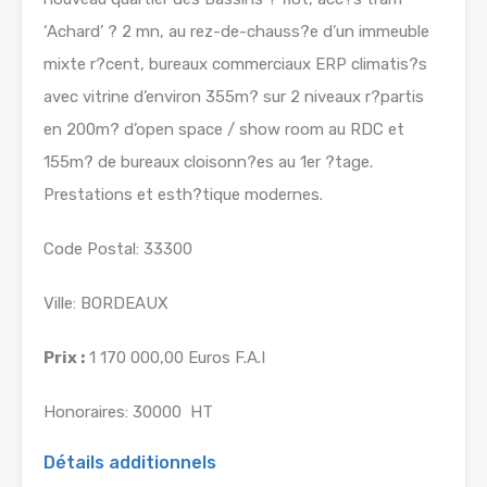
‘Achard’ ? 2 mn, au rez-de-chauss?e d’un immeuble
mixte r?cent, bureaux commerciaux ERP climatis?s
avec vitrine d’environ 355m? sur 2 niveaux r?partis
en 200m? d’open space / show room au RDC et
155m? de bureaux cloisonn?es au 1er ?tage.
Prestations et esth?tique modernes.
Code Postal: 33300
Ville: BORDEAUX
Prix :
1 170 000,00 Euros F.A.I
Honoraires: 30000  HT
Détails additionnels