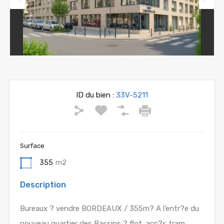
Previous
Next
ID du bien :
33V-5211
Surface
355
m2
Description
Bureaux ? vendre BORDEAUX / 355m? A l’entr?e du
nouveau quartier des Bassins ? flot, acc?s tram