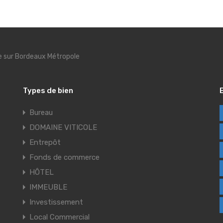
se sur Bordeaux Métropole
Types de bien
Bureau
DOMAINE VITICOLE
Entrepôt
Fonds de commerce
HÔTEL
IMMEUBLE
Investissement
Local Commercial