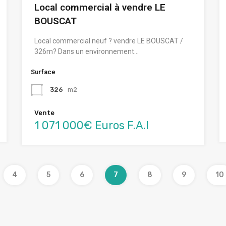
Local commercial à vendre LE
BOUSCAT
Local commercial neuf ? vendre LE BOUSCAT /
326m? Dans un environnement…
Surface
326
m2
Vente
1 071 000€ Euros F.A.I
4
5
6
7
8
9
10