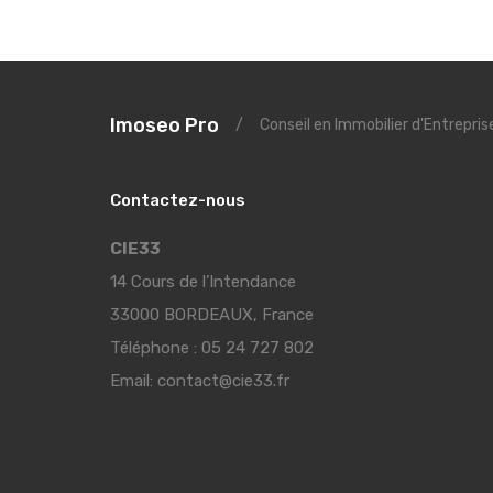
Imoseo Pro
/
Conseil en Immobilier d'Entrepri
Contactez-nous
CIE33
14 Cours de l’Intendance
33000 BORDEAUX, France
Téléphone :
05 24 727 802
Email:
contact@cie33.fr