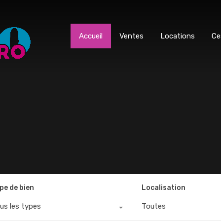
Accueil
Ventes
Locations
Ce
pe de bien
Localisation
us les types
Toutes