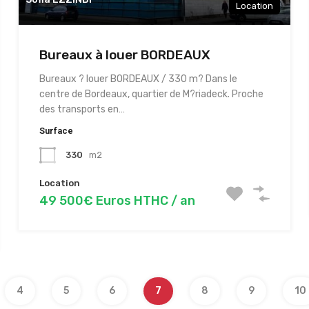
Location
Bureaux à louer BORDEAUX
Bureaux ? louer BORDEAUX / 330 m? Dans le
centre de Bordeaux, quartier de M?riadeck. Proche
des transports en…
Surface
330
m2
Location
49 500€ Euros HTHC / an
4
5
6
7
8
9
10