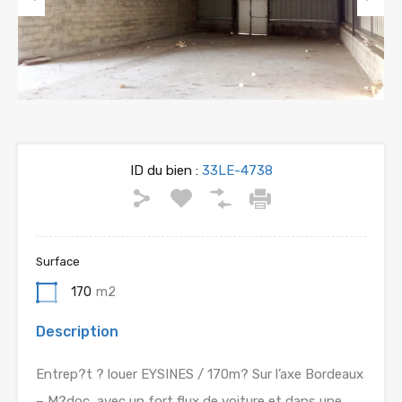
Previous
Next
ID du bien :
33LE-4738
Surface
170
m2
Description
Entrep?t ? louer EYSINES / 170m? Sur l’axe Bordeaux
– M?doc, avec un fort flux de voiture et dans une