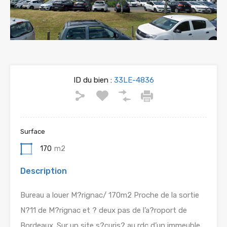
ID du bien :
33LE-4836
Surface
170
m2
Description
Bureau a louer M?rignac/ 170m2 Proche de la sortie
N?11 de M?rignac et ? deux pas de l’a?roport de
Bordeaux. Sur un site s?curis? au rdc d’un immeuble