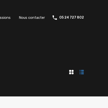
ssions
Nous contacter
05 24 727 802