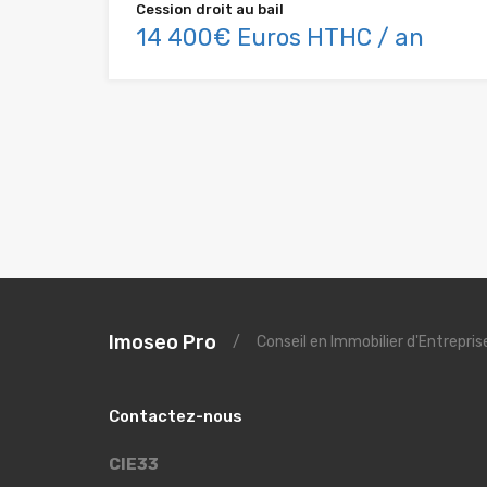
Cession droit au bail
14 400€ Euros HTHC / an
Imoseo Pro
/
Conseil en Immobilier d'Entrepri
Contactez-nous
CIE33