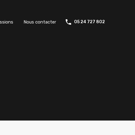
ssions
Nous contacter
05 24 727 802