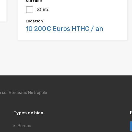
Surface
53
m2
Location
10 200€ Euros HTHC / an
se sur Bordeaux Métropole
Types de bien
Bureau