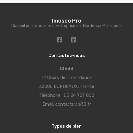
Imoseo Pro
Conseil en Immobilier d'Entreprise sur Bordeaux Métropole
Contactez-nous
CIE33
14 Cours de l’Intendance
33000 BORDEAUX, France
Téléphone :
05 24 727 802
Email:
contact@cie33.fr
Types de bien