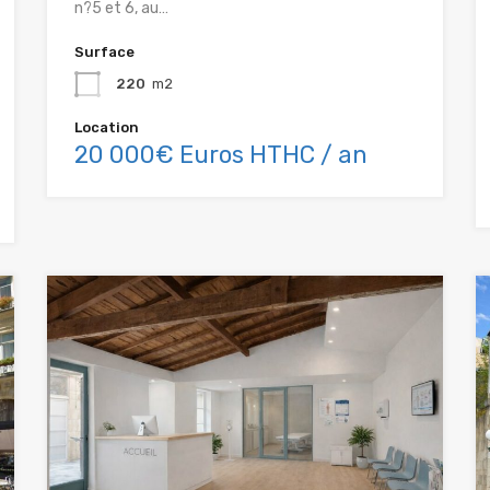
n?5 et 6, au…
Surface
220
m2
Location
20 000€ Euros HTHC / an