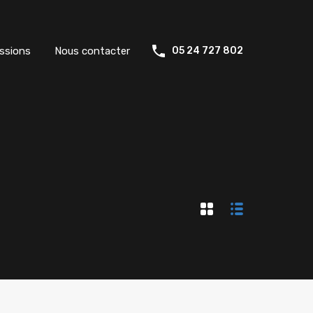
ssions
Nous contacter
05 24 727 802