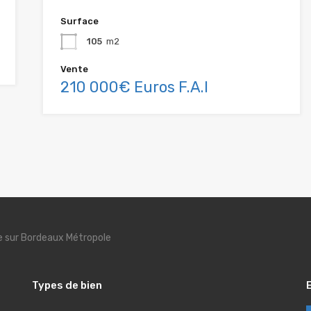
Surface
105
m2
Vente
210 000€ Euros F.A.I
se sur Bordeaux Métropole
Types de bien