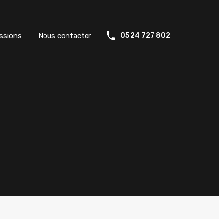
ssions
Nous contacter
05 24 727 802