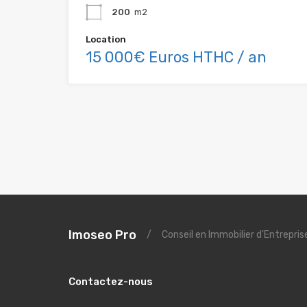
200
m2
Location
15 000€ Euros HTHC / an
Imoseo Pro
/
Conseil en Immobilier d'Entrepri
Contactez-nous