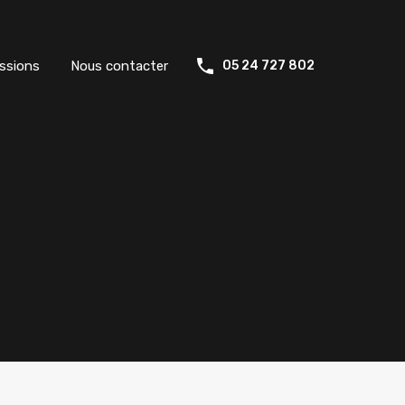
ssions
Nous contacter
05 24 727 802