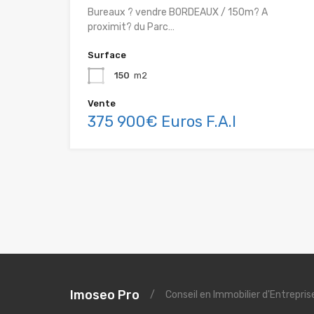
Bureaux ? vendre BORDEAUX / 150m? A
proximit? du Parc…
Surface
150
m2
Vente
375 900€ Euros F.A.I
Imoseo Pro
/
Conseil en Immobilier d'Entrepri