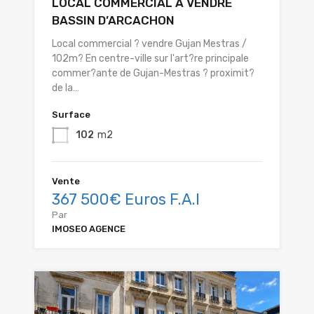
LOCAL COMMERCIAL A VENDRE
BASSIN D’ARCACHON
Local commercial ? vendre Gujan Mestras /
102m? En centre-ville sur l'art?re principale
commer?ante de Gujan-Mestras ? proximit?
de la…
Surface
102
m2
Vente
367 500€ Euros F.A.I
Par
IMOSEO AGENCE