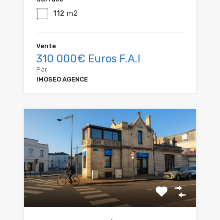
112
m2
Vente
310 000€ Euros F.A.I
Par
IMOSEO AGENCE