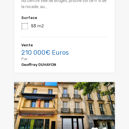
Au centre ville de Bruges, proche sortie n°6 de
la rocade, au…
Surface
53
m2
Vente
210 000€ Euros
Par
Geoffrey DUHAYON