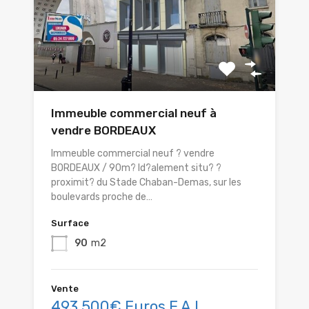
Immeuble commercial neuf à
vendre BORDEAUX
Immeuble commercial neuf ? vendre
BORDEAUX / 90m? Id?alement situ? ?
proximit? du Stade Chaban-Demas, sur les
boulevards proche de…
Surface
90
m2
Vente
493 500€ Euros F.A.I