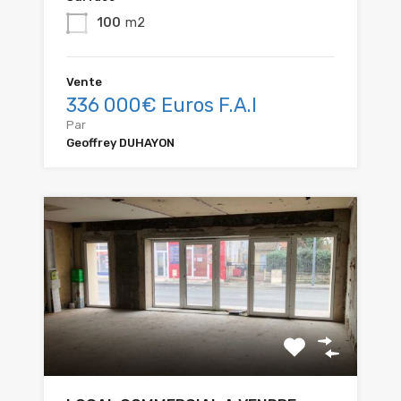
100
m2
Vente
336 000€ Euros F.A.I
Par
Geoffrey DUHAYON