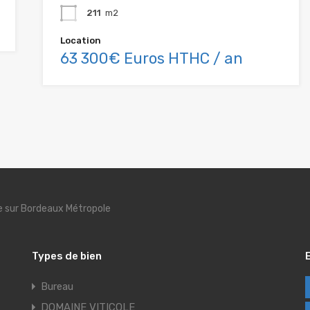
211
m2
Location
63 300€ Euros HTHC / an
se sur Bordeaux Métropole
Types de bien
Bureau
DOMAINE VITICOLE