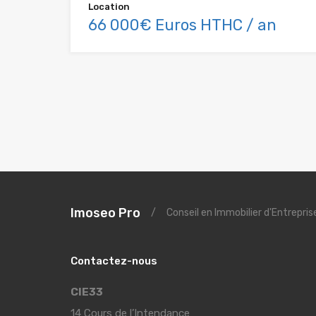
Location
66 000€ Euros HTHC / an
Imoseo Pro
/
Conseil en Immobilier d'Entrepri
Contactez-nous
CIE33
14 Cours de l’Intendance