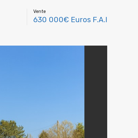
Vente
630 000€ Euros F.A.I