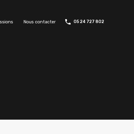
ssions
Nous contacter
05 24 727 802