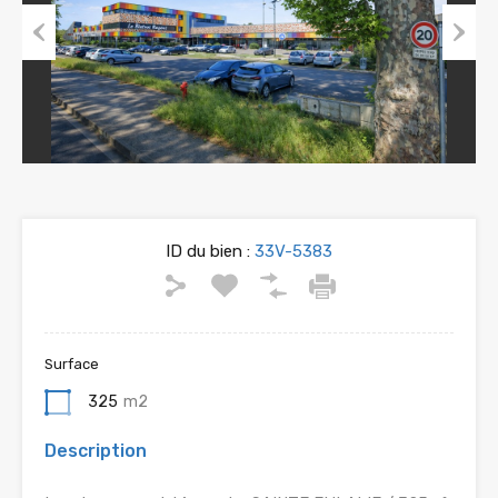
Previous
Next
ID du bien :
33V-5383
Surface
325
m2
Description