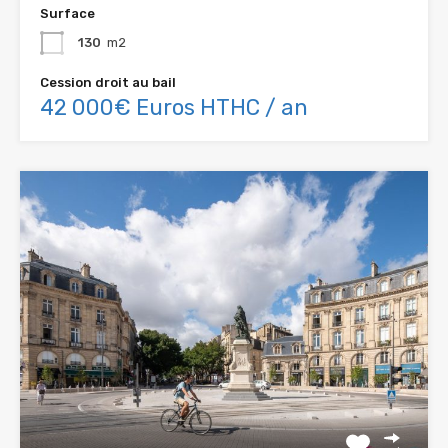
Surface
130
m2
Cession droit au bail
42 000€ Euros HTHC / an