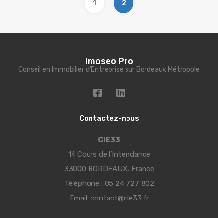
1
2
Imoseo Pro
Conseil en Immobilier d'Entreprise sur Bordeaux Métropole
Contactez-nous
CIE33
14 Cours de l’Intendance
33000 BORDEAUX, France
Téléphone :
05 24 727 802
Email:
contact@cie33.fr