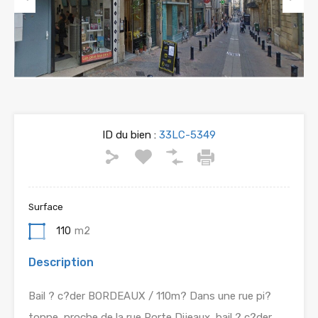
Previous
Next
ID du bien :
33LC-5349
Surface
110
m2
Description
Bail ? c?der BORDEAUX / 110m? Dans une rue pi?
tonne, proche de la rue Porte Dijeaux, bail ? c?der