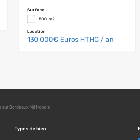
Surface
500
m2
Location
130 000€ Euros HTHC / an
se sur Bordeaux Métropole
Types de bien