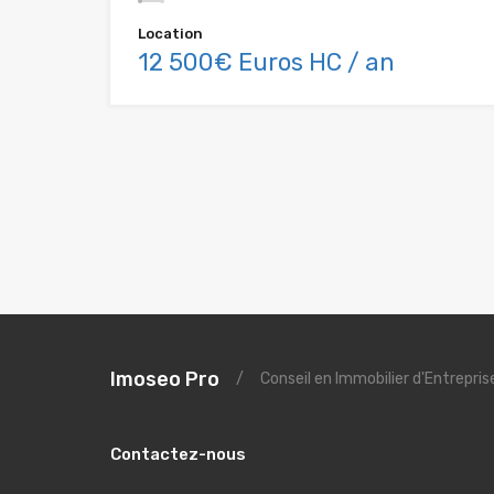
Location
12 500€ Euros HC / an
Imoseo Pro
/
Conseil en Immobilier d'Entrepri
Contactez-nous