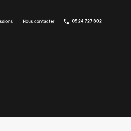
ssions
Nous contacter
05 24 727 802