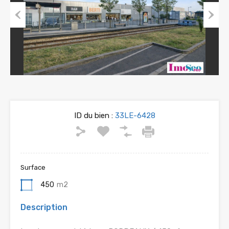
Previous
Next
ID du bien :
33LE-6428
Surface
450
m2
Description