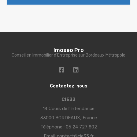
Imoseo Pro
Conseil en Immobilier d'Entreprise sur Bordeaux Métropole
Contactez-nous
CIE33
14 Cours de l’Intendance
33000 BORDEAUX, France
Téléphone :
05 24 727 802
Email:
contact@cie33.fr