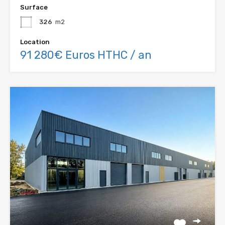
Surface
326
m2
Location
91 280€ Euros HTHC / an