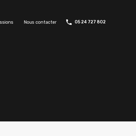
ssions
Nous contacter
05 24 727 802