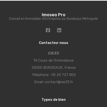
Imoseo Pro
Conseil en Immobilier d'Entreprise sur Bordeaux Métropole
Contactez-nous
CIE33
14 Cours de l’Intendance
33000 BORDEAUX, France
Téléphone :
05 24 727 802
Email:
contact@cie33.fr
Types de bien