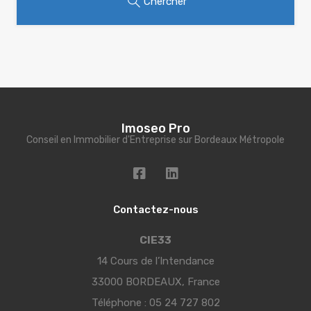
Chercher
Imoseo Pro
Conseil en Immobilier d'Entreprise sur Bordeaux Métropole
Contactez-nous
CIE33
14 Cours de l’Intendance
33000 BORDEAUX, France
Téléphone :
05 24 727 802