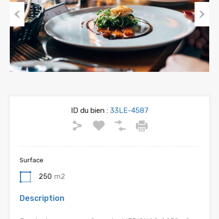
Previous
Next
ID du bien :
33LE-4587
Surface
250
m2
Description