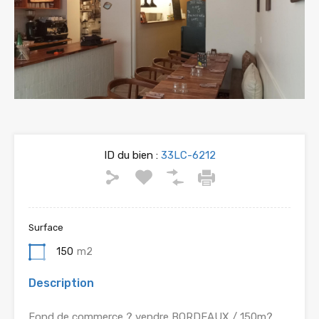
ID du bien :
33LC-6212
Surface
150
m2
Description
Fond de commerce ? vendre BORDEAUX / 150m?